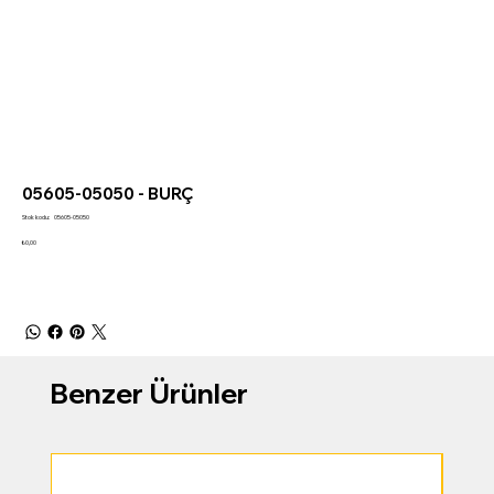
05605-05050 - BURÇ
Stok
Stok kodu:
05605-05050
kodu:
05605-
Fiyat
₺0,00
05050
Benzer Ürünler