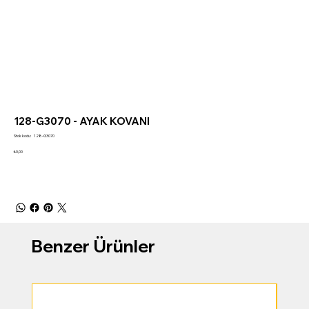
128-G3070 - AYAK KOVANI
Stok
Stok kodu:
128-G3070
kodu:
128-
Fiyat
₺0,00
G3070
Benzer Ürünler