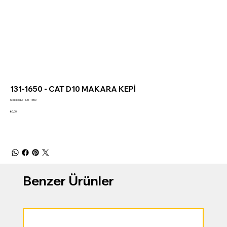
131-1650 - CAT D10 MAKARA KEPİ
Stok
Stok kodu:
131-1650
kodu:
131-
Fiyat
₺0,00
1650
Benzer Ürünler