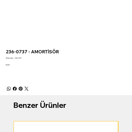
236-0737 - AMORTİSÖR
Stok
Stok kodu:
236-0737
kodu:
236-
Fiyat
₺0,00
0737
Benzer Ürünler