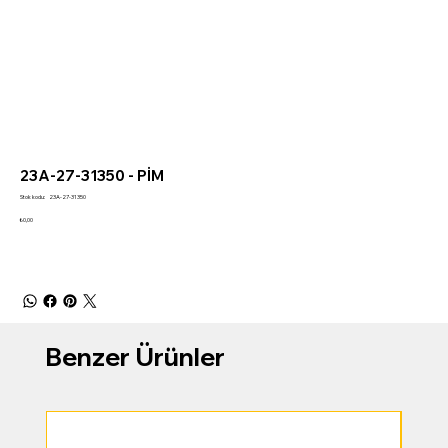
23A-27-31350 - PİM
Stok
Stok kodu:
23A-27-31350
kodu:
23A-
Fiyat
₺0,00
27-
31350
Benzer Ürünler