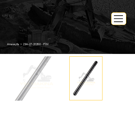
Anasayfa
>
23A-27-31350 - PİM