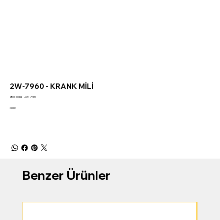
2W-7960 - KRANK MİLİ
Stok
Stok kodu:
2W-7960
kodu:
2W-
Fiyat
₺0,00
7960
Benzer Ürünler