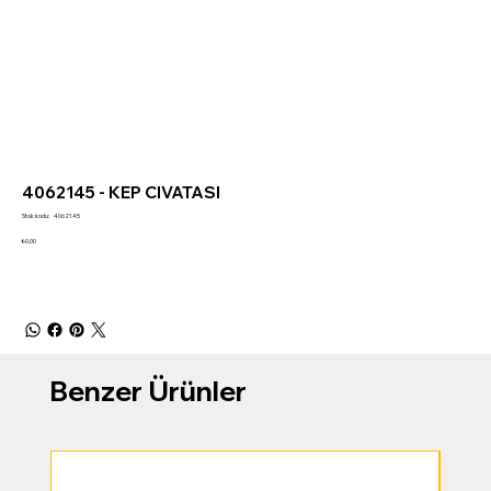
4062145 - KEP CIVATASI
Stok
Stok kodu:
4062145
kodu:
4062145
Fiyat
₺0,00
Benzer Ürünler