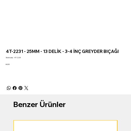
4T-2231 - 25MM - 13 DELİK - 3-4 İNÇ GREYDER BIÇAĞI
Stok
Stok kodu:
4T-2231
kodu:
4T-
Fiyat
₺0,00
2231
Benzer Ürünler