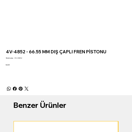
4V-4852 - 66.55 MM DIŞ ÇAPLI FREN PİSTONU
Stok
Stok kodu:
4V-4852
kodu:
4V-
Fiyat
₺0,00
4852
Benzer Ürünler