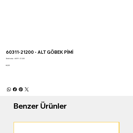
60311-21200 - ALT GÖBEK PİMİ
Stok
Stok kodu:
60311-21200
kodu:
60311-
Fiyat
₺0,00
21200
Benzer Ürünler