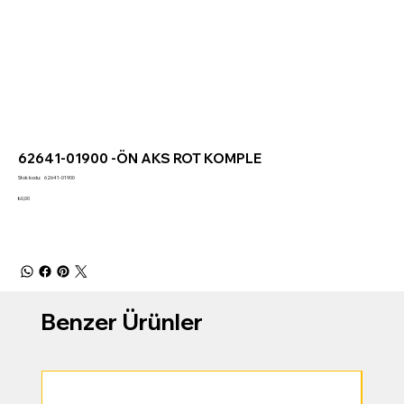
62641-01900 -ÖN AKS ROT KOMPLE
Stok
Stok kodu:
62641-01900
kodu:
62641-
Fiyat
₺0,00
01900
Benzer Ürünler