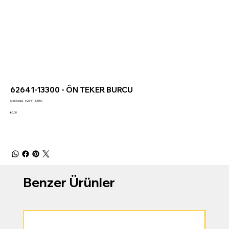
62641-13300 - ÖN TEKER BURCU
Stok
Stok kodu:
62641-13300
kodu:
62641-
Fiyat
₺0,00
13300
Benzer Ürünler