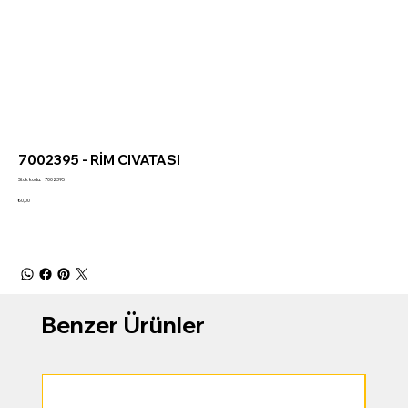
7002395 - RİM CIVATASI
Stok
Stok kodu:
7002395
kodu:
7002395
Fiyat
₺0,00
Benzer Ürünler