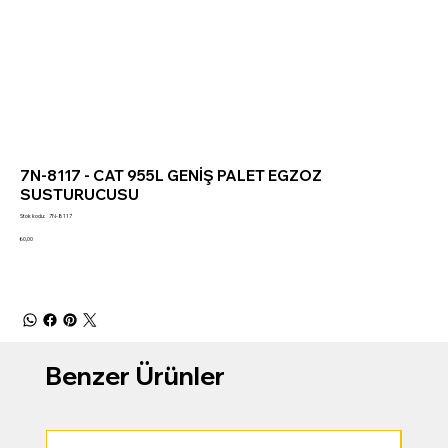
7N-8117 - CAT 955L GENİŞ PALET EGZOZ
SUSTURUCUSU
Stok
Stok kodu:
7N-8117
kodu:
7N-
Fiyat
₺0,00
8117
Benzer Ürünler