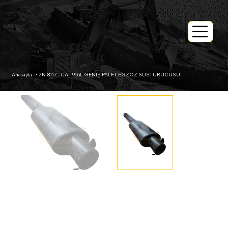
Anasayfa
>
7N-8117 - CAT 955L GENİŞ PALET EGZOZ SUSTURUCUSU