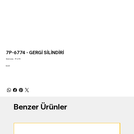
7P-6774 - GERGİ SİLİNDİRİ
Stok
Stok kodu:
7P-6774
kodu:
7P-
Fiyat
₺0,00
6774
Benzer Ürünler