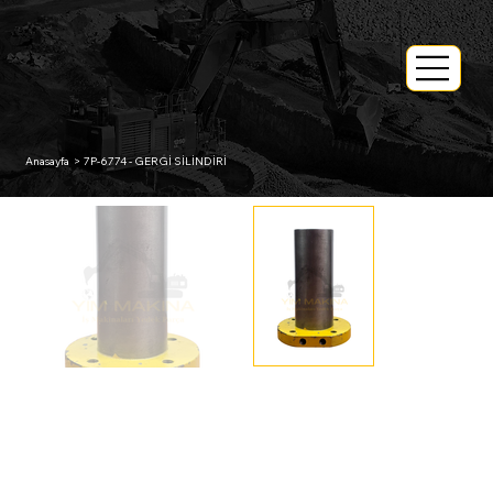
Anasayfa
>
7P-6774 - GERGİ SİLİNDİRİ