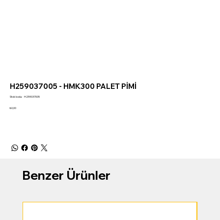
H259037005 - HMK300 PALET PİMİ
Stok
Stok kodu:
H259037005
kodu:
H259037005
Fiyat
₺0,00
Benzer Ürünler