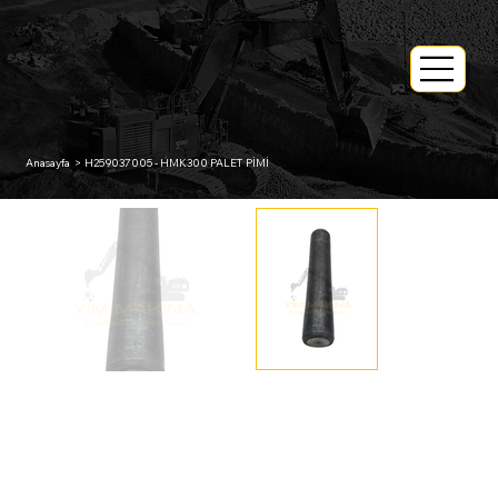
Anasayfa
>
H259037005 - HMK300 PALET PİMİ