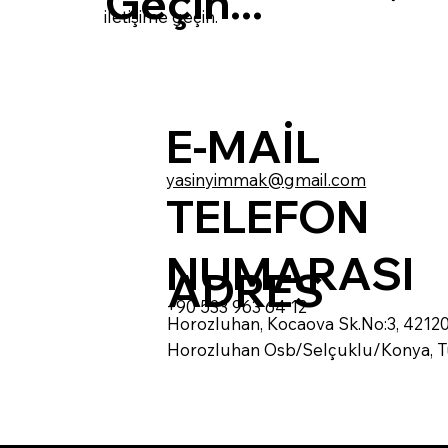
Geçin...
iletişime geçin.
E-MAİL
yasinyimmak@gmail.com
TELEFON
NUMARASI
ADRES
+90 533 963 64 12
Horozluhan, Kocaova Sk.No:3, 4212
Horozluhan Osb/Selçuklu/Konya, T