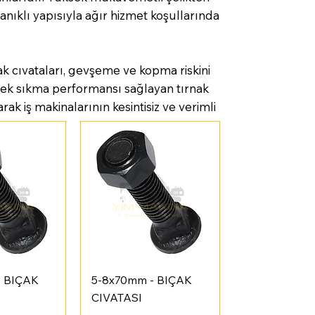
anıklı yapısıyla ağır hizmet koşullarında
ak cıvataları, gevşeme ve kopma riskini
ksek sıkma performansı sağlayan tırnak
ak iş makinalarının kesintisiz ve verimli
Bakış
Hızlı Bakış
- BIÇAK
5-8x70mm - BIÇAK
CIVATASI