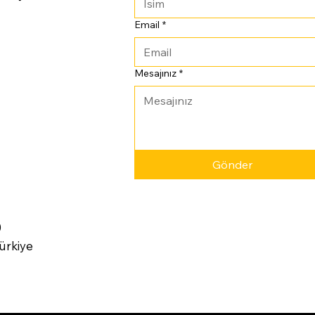
Email
*
Mesajınız
*
Gönder
0
ürkiye