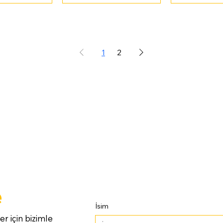
1
2
e
İsim
er için bizimle