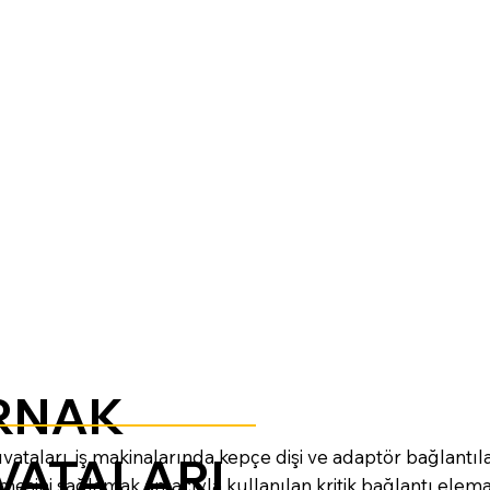
RNAK
ıvataları, iş makinalarında kepçe dişi ve adaptör bağlantı
VATALARI
mesini sağlamak amacıyla kullanılan kritik bağlantı elem