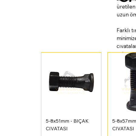
üretilen
uzun öm
Farklı t
minimize
cıvatala
çalışmas
Hızlı Bakış
Hızl
5-8x51mm - BIÇAK
5-8x57mm
CIVATASI
CIVATASI