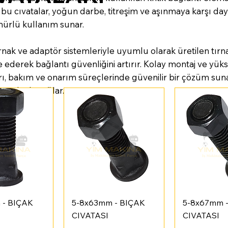
 bu cıvatalar, yoğun darbe, titreşim ve aşınmaya karşı day
ürlü kullanım sunar.
ırnak ve adaptör sistemleriyle uyumlu olarak üretilen tırn
 ederek bağlantı güvenliğini artırır. Kolay montaj ve yü
rı, bakım ve onarım süreçlerinde güvenilir bir çözüm sunar
ına katkı sağlar.
ı Bakış
Hızlı Bakış
Hızlı 
 - BIÇAK
5-8x63mm - BIÇAK
5-8x67mm 
CIVATASI
CIVATASI