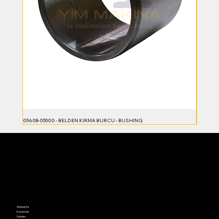
05608-05500 - BELDEN KIRMA BURCU - BUSHING
23B-70-5
Anasayfa
Kurumsal
Ürünler