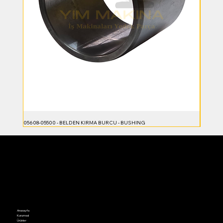
05608-05500 - BELDEN KIRMA BURCU - BUSHING
23B-70-5
Anasayfa
Kurumsal
Ürünler