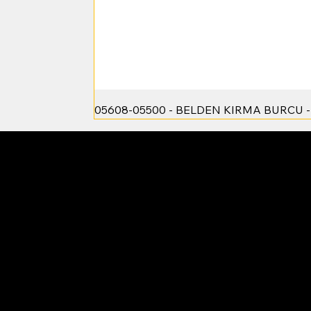
05608-05500 - BELDEN KIRMA BURCU 
Yim Makina - Yasin Çamurcu