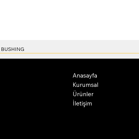
Hızlı Bakış
- BUSHING
Anasayfa
Facebo
Kurumsal
Twitter
Ürünler
LinkedI
İletişim
© 2025 by Yim Makina. Create