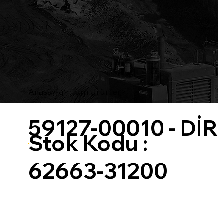
Anasayfa
> Tüm Ürünler>
59127-00010 - Dİ
Stok Kodu :
62663-31200