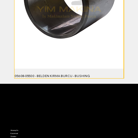
05608-05500 - BELDEN KIRMA BURCU - BUSHING
23B-70-5
Anasayfa
Kurumsal
Ürünler