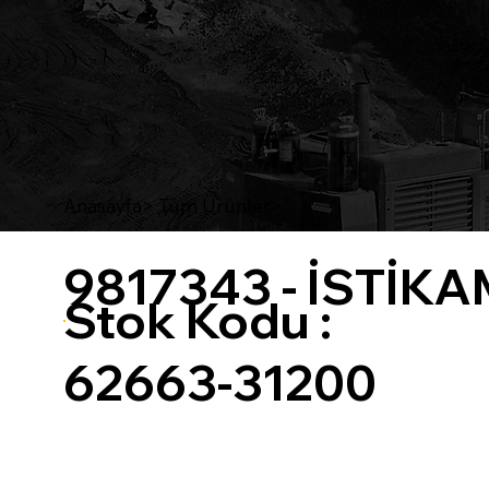
Anasayfa
> Tüm Ürünler>
9817343 - İSTİ
Stok Kodu :
62663-31200