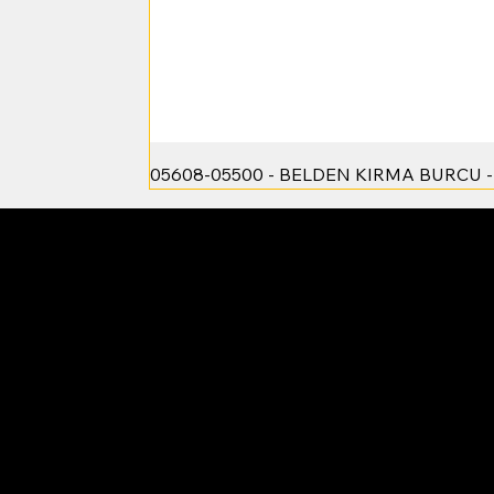
05608-05500 - BELDEN KIRMA BURCU 
Yim Makina - Yasin Çamurcu