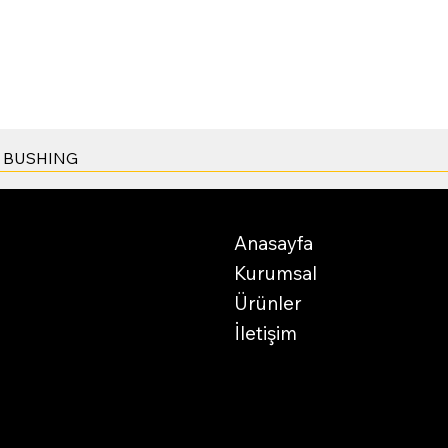
Hızlı Bakış
- BUSHING
Anasayfa
Facebo
Kurumsal
Twitter
Ürünler
LinkedI
İletişim
© 2025 by Yim Makina. Create