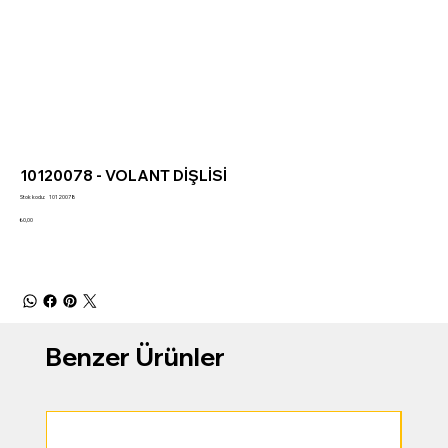
10120078 - VOLANT DİŞLİSİ
Stok
Stok kodu:
10120078
kodu:
10120078
Fiyat
₺0,00
Benzer Ürünler