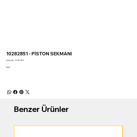
10282851 - PİSTON SEKMANI
Stok
Stok kodu:
10282851
kodu:
10282851
Fiyat
₺0,00
Benzer Ürünler