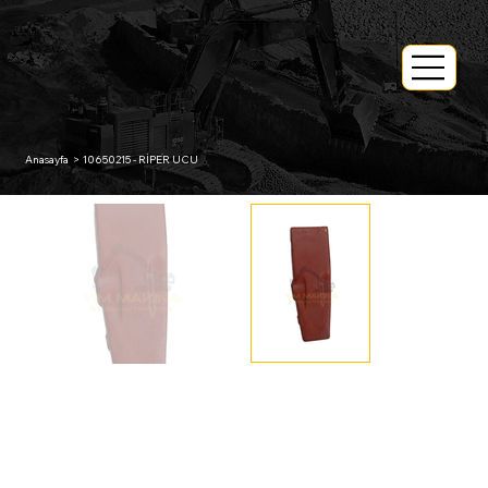
Anasayfa
>
10650215 - RİPER UCU