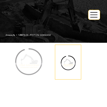
Anasayfa
>
12887624 - PİSTON SEKMANI