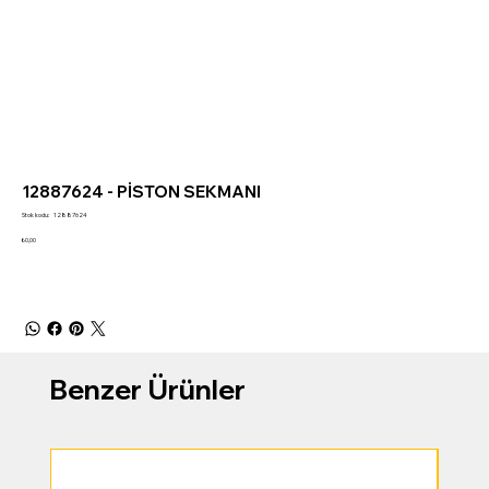
12887624 - PİSTON SEKMANI
Stok
Stok kodu:
12887624
kodu:
12887624
Fiyat
₺0,00
Benzer Ürünler