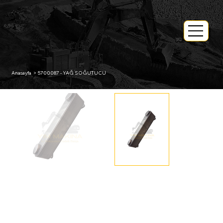
Anasayfa
>
5700087 - YAĞ SOĞUTUCU