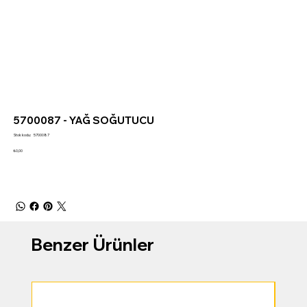
5700087 - YAĞ SOĞUTUCU
Stok
Stok kodu:
5700087
kodu:
5700087
Fiyat
₺0,00
Benzer Ürünler