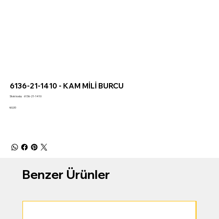
6136-21-1410 - KAM MİLİ BURCU
Stok
Stok kodu:
6136-21-1410
kodu:
6136-
Fiyat
₺0,00
21-
1410
Benzer Ürünler