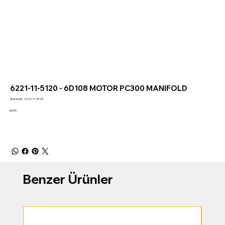
6221-11-5120 - 6D108 MOTOR PC300 MANIFOLD
Stok
Stok kodu:
6221-11-5120
kodu:
6221-
Fiyat
₺0,00
11-
5120
Benzer Ürünler