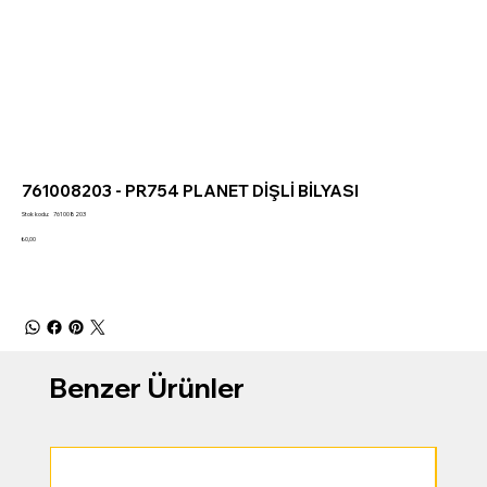
761008203 - PR754 PLANET DİŞLİ BİLYASI
Stok
Stok kodu:
761008203
kodu:
761008203
Fiyat
₺0,00
Benzer Ürünler