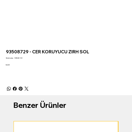
93508729 - CER KORUYUCU ZIRH SOL
Stok
Stok kodu:
93508729
kodu:
93508729
Fiyat
₺0,00
Benzer Ürünler