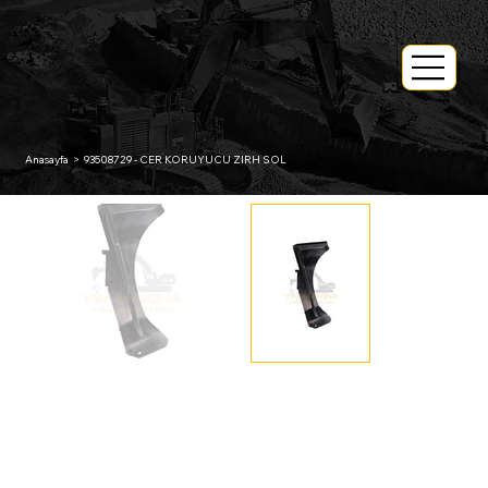
Anasayfa
>
93508729 - CER KORUYUCU ZIRH SOL