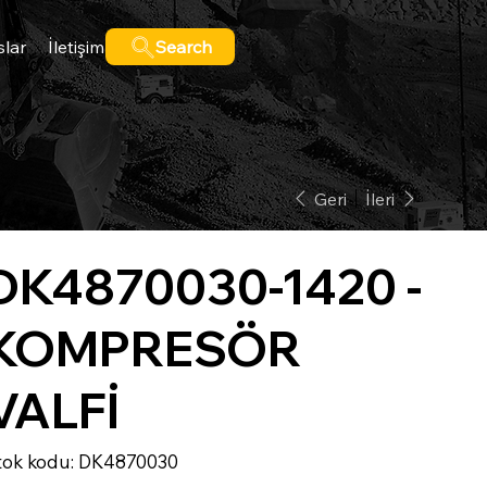
slar
İletişim
Search
Geri
İleri
DK4870030-1420 -
KOMPRESÖR
VALFİ
Stok
tok kodu:
DK4870030
kodu:
DK4870030