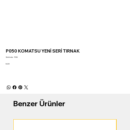
P050 KOMATSU YENİ SERİ TIRNAK
Stok
Stok kodu:
P050
kodu:
P050
Fiyat
₺0,00
Benzer Ürünler